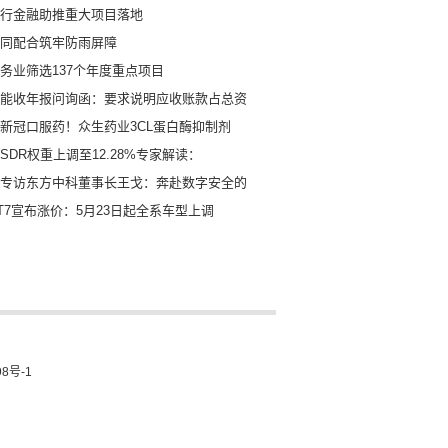
行金融助推重大项目落地
同配合筑牢防雨屏障
务业筛选137个年度重点项目
能收年报问询函：要求说明应收账款占总资
新冠口服药！众生药业3CL蛋白酶抑制剂
SDR权重上调至12.28%专家解读：
专访东方中科董事长王戈：奔赴数字安全的
T7宣布涨价：5月23日起全系车型上调
8号-1