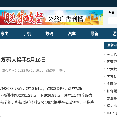
家电
手机
数码
汽车
最新
游
最新内
三大指
股筹码大换手5月16日
民营资
北大荒
时间：2022-05-16 16:59 阅读量：7047
关爱特
实际游
073.75点，跌10.54点，跌幅0.34%，深成指报
如何缓
，创业板指数报2331.23点，下跌26.93点，跌幅1.14%个股方
龙湖集
薛婧节能，科技创新材料等6只股票换手率超过50%，半数筹
格力小
IDC：