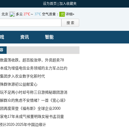
设为首页
|
加入收藏夹
戏
资讯
智能
容
数震荡收跌，超百股涨停，外资超卖78
本成为增值电信业务领域的主力军占比约
集团步入农业数字化新时代
殊群体源初公益献爱心
玩不足两小时却号称三日游揭秘跟团游消
解群众的焦虑不安情绪？一首《宽心谣》
团再度荣登《福布斯》全球企业2000
家电17年未成气候董明珠女秘书孟羽童
预计2020-2025年中国边缘计