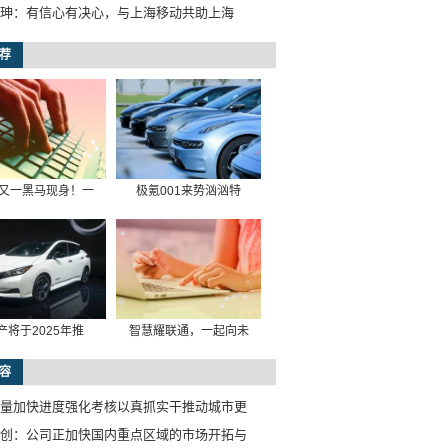
珅：有信心有决心，与上海移动共助上海
荐
又一黑马现身！一
极氪001来势汹汹特
产将于2025年推
智慧耀联通，一起向未
容
量加快进度强化考核以真抓实干推动城市更
创：公司正加快国内重点区域的市场开拓与