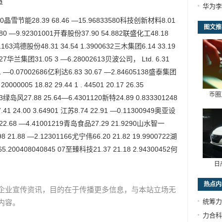
单
华为李
节能28.39 68.46 —15.96833580科技创新材料8.01
图文推
.80 —9.92301001开春股份37.90 54.882联盛化工48.18
301163鸿德股份48.31 34.54 1.3900632三木集团6.14 33.19
027华兰集团31.05 3 —6.28002613贝波公司， Ltd. 6.31
61 —0.07002686亿利达6.83 30.67 —2.84605138盛泰集团
000005 18.82 29.44 1 . 44501 20.17 26.35
币圈
43绿岛风27.88 25.64—6.4301120新特24.89 0.833301248
41 24.00 3.64901 江苏8.74 22.91 —0.11300949奥亚设
2 22.68 —4.41001219青岛食品27.29 21.9290山水智一
 21.88 —2.12301166尤宁伟66.20 21.82 19.9900722湖
65.200408040845 07至臻科技21.37 21.18 2.94300452何
日
热点内
企业宣传资讯，目的在于传播更多信息，与本站立场无
统筹力
内容。
力合科