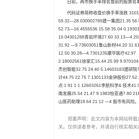
日前，两市换手率排名靠前的股票名
代码证券简称收盘价换手率涨跌 31010晶雪
59.32—28.030002789建一集团21.35 56
52.73—16.4555536 15.58 35.04 0.19
10.04301288青岩环境27.60 33.13—4.2
31.92 —9.73603051鲁山新材44.20 31.
12.50 30.28—4.7301235康华医疗42.97 . 20
2.18002561徐家汇15.44 25.99 9.97010
杰创智能32.75 24.40 5.14603183建研院7.
计44.75 22.75 7.1301133金钟股份27.5
点:1.91 1 1.12603261李航科学& 技术41.98
南发展25.54 21.47 9.1983怡亚通7.80 21
山医药助理18.64 21.12 —4 股市有风险。
郑重声明：此文内容为本网站转载
关。仅供读者参考，并请自行核实相关