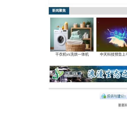
新闻聚焦
干衣机vs洗烘一体机
中天科技预告上
新新科技