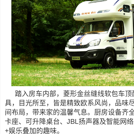
踏入房车内部，菱形金丝缝线软包车顶
具，目光所至，皆是精致欧系风尚，品味
间布局，带来家的温馨气息。厨房设备齐
卡座、可升降桌台、JBL扬声器及智能网
+娱乐叠加的趣味。