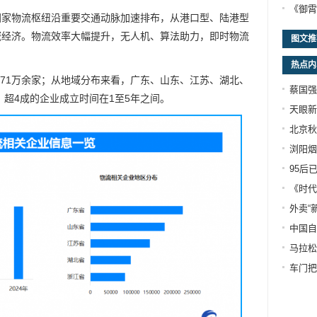
《御霄
国家物流枢纽沿重要交通动脉加速排布，从港口型、陆港型
域经济。物流效率大幅提升，无人机、算法助力，即时物流
图文推
热点内
71万余家；从地域分布来看，广东、山东、江苏、湖北、
蔡国强
超4成的企业成立时间在1至5年之间。
天眼新
北京秋
浏阳烟
95后
《时代
外卖“
中国自
马拉松
车门把