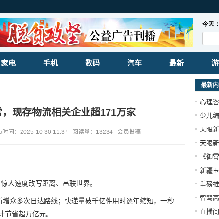
家电
手机
数码
汽车
最新
游
最新内
心理咨
常，现存物流相关企业超171万家
少儿编
天眼新
2025-10-30 11:37 阅读量：13234 会员投稿
天眼新
《御霄
新疆玉
以惊人速度改写距离、串联世界。
重磅推
智驾高
新增众多次日达路线；快递量破千亿件用时逐年缩短，一秒
直播间
预计节省超万亿元。