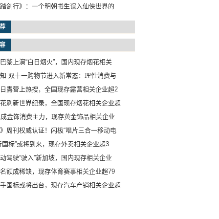
踏剑行》：一个明朝书生误入仙侠世界的
荐
容
巴黎上演“白日烟火”，国内现存烟花相关
知 双十一购物节进入新常态：理性消费与
日露营上热搜，全国现存露营相关企业超2
花刷新世界纪录，全国现存烟花相关企业超
已成金饰消费主力，现存黄金饰品相关企业
》周刊权威认证！闪极“唱片三合一移动电
新国标”或将到来，现存外卖相关企业超3
动驾驶“驶入”新加坡，国内现存相关企业
名额成稀缺，现存体育赛事相关企业超79
手国标或将出台，现存汽车产销相关企业超