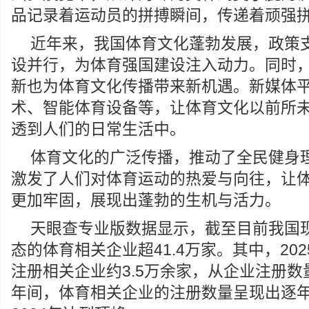
品记录着运动员的拼搏瞬间，传递着顽强
近年来，我国体育文化蓬勃发展，政策
设并行，为体育强国建设注入动力。同时
新也为体育文化传播带来新机遇。新媒体
术、智能体育设备等，让体育文化以前所
透到人们的日常生活中。
体育文化的广泛传播，推动了全民健身
激发了人们对体育运动的热爱与向往，让
更加牢固，展现出蓬勃的生机与活力。
天眼查专业版数据显示，截至目前我国
态的体育相关企业超41.4万家。其中，20
注册相关企业约3.5万余家，从企业注册
年间，体育相关企业的注册数量呈现出逐